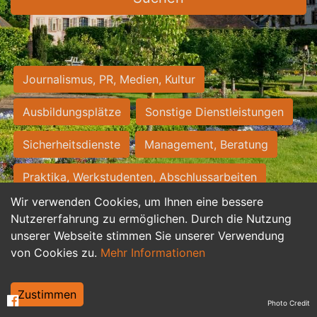
Journalismus, PR, Medien, Kultur
Ausbildungsplätze
Sonstige Dienstleistungen
Sicherheitsdienste
Management, Beratung
Praktika, Werkstudenten, Abschlussarbeiten
Wir verwenden Cookies, um Ihnen eine bessere
Personalwesen
Assistenz, Sekretariat
Nutzererfahrung zu ermöglichen. Durch die Nutzung
unserer Webseite stimmen Sie unserer Verwendung
Hilfskräfte, Aushilfs- und Nebenjobs
von Cookies zu.
Mehr Informationen
Einkauf, Logistik, Materialwirtschaft
Zustimmen
Photo Credit
Weiterbildung, Studium, duale Ausbildung