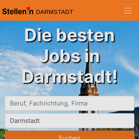
DARMSTADT
Die besten
Jobs in
Darmstadt!
Beruf, Fachrichtung, Firma
Ort, Stadt
Suchen