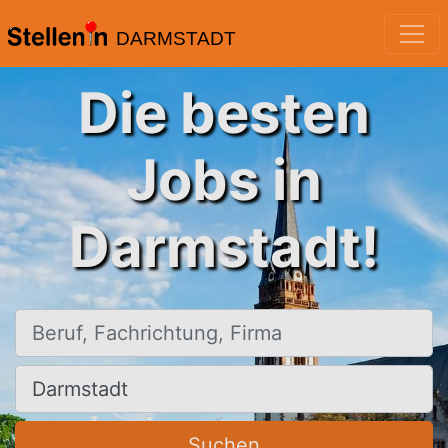
DARMSTADT
Die besten
Jobs in
Darmstadt!
Beruf, Fachrichtung, Firma
Ort, Stadt
Suchen