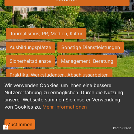
Journalismus, PR, Medien, Kultur
Ausbildungsplätze
Sonstige Dienstleistungen
Sicherheitsdienste
Management, Beratung
Praktika, Werkstudenten, Abschlussarbeiten
Wir verwenden Cookies, um Ihnen eine bessere
Personalwesen
Assistenz, Sekretariat
Nutzererfahrung zu ermöglichen. Durch die Nutzung
unserer Webseite stimmen Sie unserer Verwendung
Hilfskräfte, Aushilfs- und Nebenjobs
von Cookies zu.
Mehr Informationen
Einkauf, Logistik, Materialwirtschaft
Zustimmen
Photo Credit
Weiterbildung, Studium, duale Ausbildung