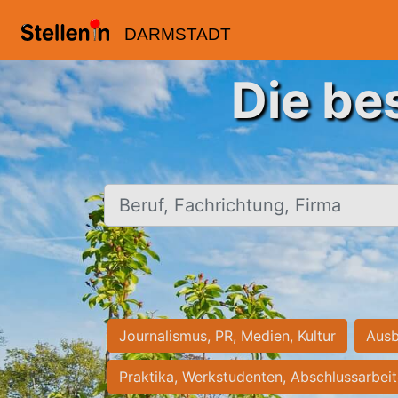
DARMSTADT
Die be
Beruf, Fachrichtung, Firma
Journalismus, PR, Medien, Kultur
Ausb
Praktika, Werkstudenten, Abschlussarbei