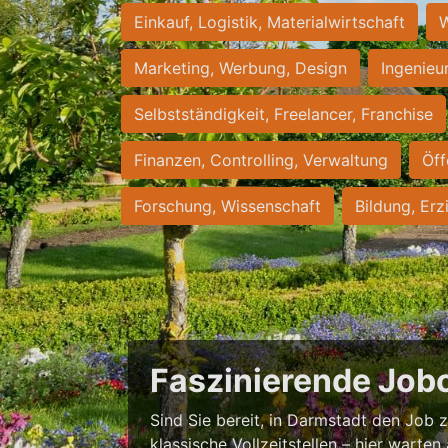
Einkauf, Logistik, Materialwirtschaft
W
Marketing, Werbung, Design
Ingenieu
Selbstständigkeit, Freelancer, Franchise
Finanzen, Controlling, Verwaltung
Öff
Forschung, Wissenschaft
Bildung, Erz
Faszinierende Job
Sind Sie bereit, in Darmstadt den Job zu
klassische Vollzeitstellen – hier warten