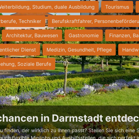
eiterbildung, Studium, duale Ausbildung
Tourismus
rberufe, Techniker
Berufskraftfahrer, Personenbeförder
Architektur, Bauwesen
Gastronomie
Finanzen, Ba
entlicher Dienst
Medizin, Gesundheit, Pflege
Handwe
iehung, Soziale Berufe
chancen in Darmstadt entde
 finden, der wirklich zu Ihnen passt? Stellen Sie sich eine S
 auch flexible Minijobs und Aushilfsstellen, die sich perfekt 