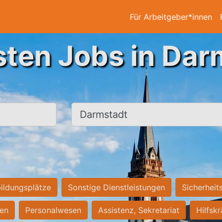
Für Arbeitgeber*innen
sten Jobs in Dar
Ort, Stadt
ildungsplätze
Sonstige Dienstleistungen
Sicherheit
ten
Personalwesen
Assistenz, Sekretariat
Hilfsk