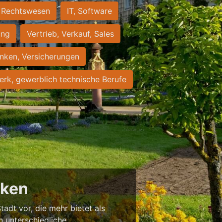
Rechtswesen
IT, Software
ung
Vertrieb, Verkauf, Sales
nken, Versicherungen
rk, gewerblich technische Berufe
cken
tadt vor, die mehr bietet als
in unterschiedliche