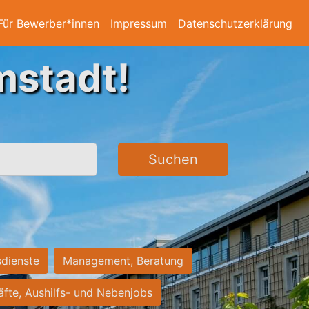
Für Bewerber*innen
Impressum
Datenschutzerklärung
mstadt!
Suchen
sdienste
Management, Beratung
räfte, Aushilfs- und Nebenjobs