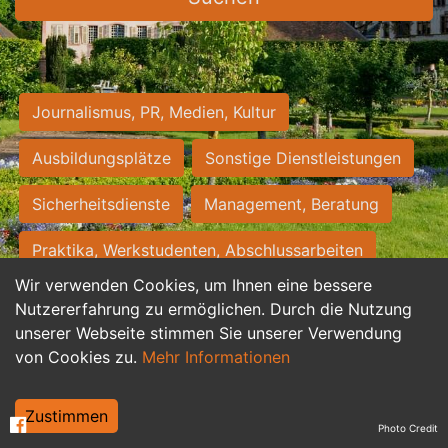
Journalismus, PR, Medien, Kultur
Ausbildungsplätze
Sonstige Dienstleistungen
Sicherheitsdienste
Management, Beratung
Praktika, Werkstudenten, Abschlussarbeiten
Wir verwenden Cookies, um Ihnen eine bessere
Personalwesen
Assistenz, Sekretariat
Nutzererfahrung zu ermöglichen. Durch die Nutzung
unserer Webseite stimmen Sie unserer Verwendung
Hilfskräfte, Aushilfs- und Nebenjobs
von Cookies zu.
Mehr Informationen
Einkauf, Logistik, Materialwirtschaft
Zustimmen
Photo Credit
Weiterbildung, Studium, duale Ausbildung