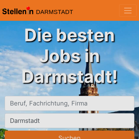
DARMSTADT
Die besten
Jobs in
Darmstadt!
Beruf, Fachrichtung, Firma
Ort, Stadt
Suchen