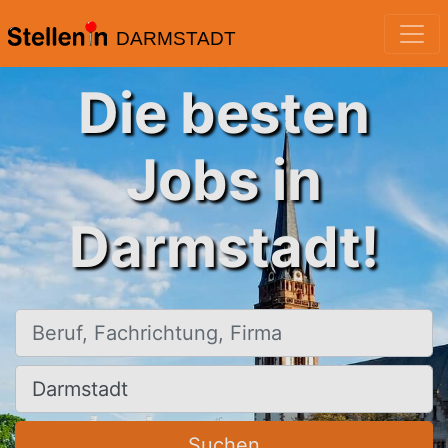
DARMSTADT
Die besten
Jobs in
Darmstadt!
Beruf, Fachrichtung, Firma
Ort, Stadt
Suchen