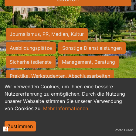
Journalismus, PR, Medien, Kultur
Ausbildungsplätze
Sonstige Dienstleistungen
Sicherheitsdienste
Management, Beratung
Praktika, Werkstudenten, Abschlussarbeiten
Wir verwenden Cookies, um Ihnen eine bessere
Personalwesen
Assistenz, Sekretariat
Nutzererfahrung zu ermöglichen. Durch die Nutzung
unserer Webseite stimmen Sie unserer Verwendung
Hilfskräfte, Aushilfs- und Nebenjobs
von Cookies zu.
Mehr Informationen
Einkauf, Logistik, Materialwirtschaft
Zustimmen
Photo Credit
Weiterbildung, Studium, duale Ausbildung