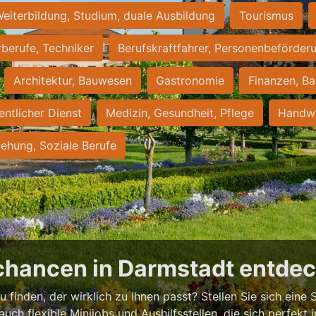
eiterbildung, Studium, duale Ausbildung
Tourismus
rberufe, Techniker
Berufskraftfahrer, Personenbeförder
Architektur, Bauwesen
Gastronomie
Finanzen, Ba
entlicher Dienst
Medizin, Gesundheit, Pflege
Handwe
iehung, Soziale Berufe
chancen in Darmstadt entde
 finden, der wirklich zu Ihnen passt? Stellen Sie sich eine S
 auch flexible Minijobs und Aushilfsstellen, die sich perfekt 