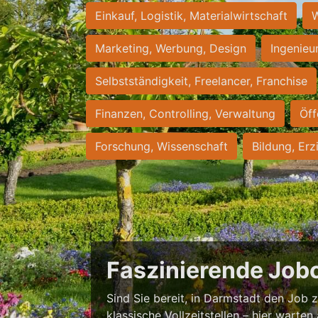
Einkauf, Logistik, Materialwirtschaft
W
Marketing, Werbung, Design
Ingenieu
Selbstständigkeit, Freelancer, Franchise
Finanzen, Controlling, Verwaltung
Öff
Forschung, Wissenschaft
Bildung, Erz
Faszinierende Job
Sind Sie bereit, in Darmstadt den Job zu
klassische Vollzeitstellen – hier warten