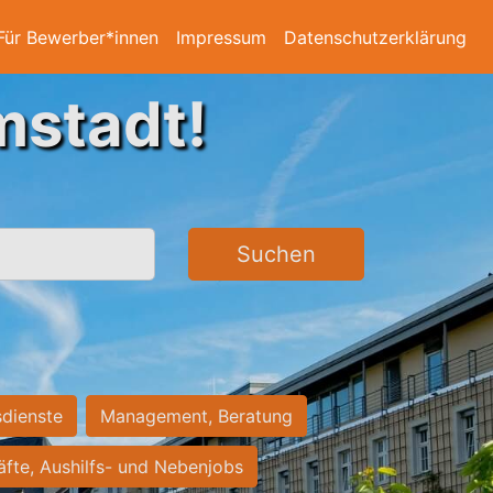
Für Bewerber*innen
Impressum
Datenschutzerklärung
mstadt!
Suchen
sdienste
Management, Beratung
räfte, Aushilfs- und Nebenjobs