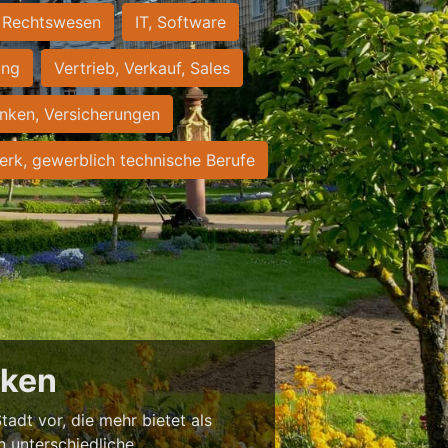
Rechtswesen
IT, Software
ung
Vertrieb, Verkauf, Sales
nken, Versicherungen
rk, gewerblich technische Berufe
cken
tadt vor, die mehr bietet als
in unterschiedliche