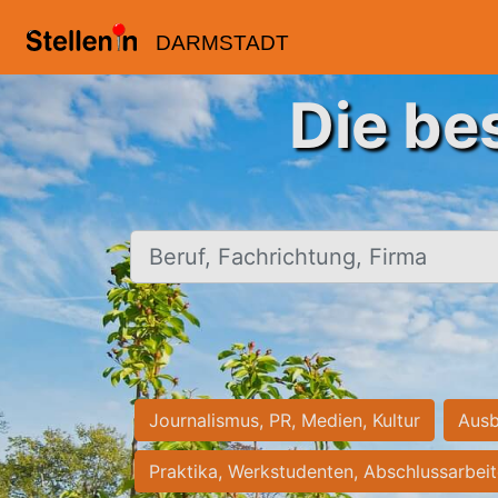
DARMSTADT
Die be
Beruf, Fachrichtung, Firma
Journalismus, PR, Medien, Kultur
Ausb
Praktika, Werkstudenten, Abschlussarbei