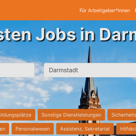
Für Arbeitgeber*innen
sten Jobs in Dar
Ort, Stadt
ildungsplätze
Sonstige Dienstleistungen
Sicherheit
ten
Personalwesen
Assistenz, Sekretariat
Hilfsk