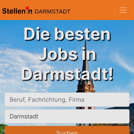
DARMSTADT
Die besten
Jobs in
Darmstadt!
Beruf, Fachrichtung, Firma
Ort, Stadt
Suchen