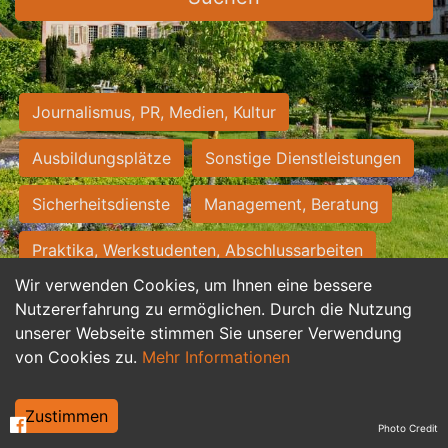
Journalismus, PR, Medien, Kultur
Ausbildungsplätze
Sonstige Dienstleistungen
Sicherheitsdienste
Management, Beratung
Praktika, Werkstudenten, Abschlussarbeiten
Wir verwenden Cookies, um Ihnen eine bessere
Personalwesen
Assistenz, Sekretariat
Nutzererfahrung zu ermöglichen. Durch die Nutzung
unserer Webseite stimmen Sie unserer Verwendung
Hilfskräfte, Aushilfs- und Nebenjobs
von Cookies zu.
Mehr Informationen
Einkauf, Logistik, Materialwirtschaft
Zustimmen
Photo Credit
Weiterbildung, Studium, duale Ausbildung