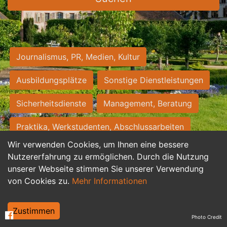
Journalismus, PR, Medien, Kultur
Ausbildungsplätze
Sonstige Dienstleistungen
Sicherheitsdienste
Management, Beratung
Praktika, Werkstudenten, Abschlussarbeiten
Wir verwenden Cookies, um Ihnen eine bessere
Personalwesen
Assistenz, Sekretariat
Nutzererfahrung zu ermöglichen. Durch die Nutzung
unserer Webseite stimmen Sie unserer Verwendung
Hilfskräfte, Aushilfs- und Nebenjobs
von Cookies zu.
Mehr Informationen
Einkauf, Logistik, Materialwirtschaft
Zustimmen
Photo Credit
Weiterbildung, Studium, duale Ausbildung