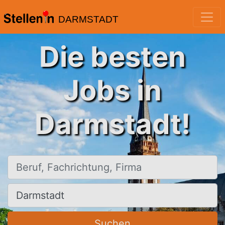
DARMSTADT
Die besten
Jobs in
Darmstadt!
Beruf, Fachrichtung, Firma
Ort, Stadt
Suchen