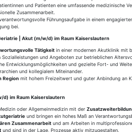
Patientinnen und Patienten eine umfassende medizinische V
sionelle Zusammenarbeit.
verantwortungsvolle Führungsaufgabe in einem engagierten
gung bei.
Geriatrie | Akut (m/w/d) im Raum Kaiserslautern
wortungsvolle Tätigkeit
in einer modernen Akutklinik mit 
 Sozialleistungen und Angeboten zur betrieblichen Altersv
che Entwicklungsmöglichkeiten und gezielte Fort- und Weit
rarchien und kollegialem Miteinander.
en Region
mit hohem Freizeitwert und guter Anbindung an K
m/w/d) im Raum Kaiserslautern
Medizin oder Allgemeinmedizin mit der
Zusatzweiterbildun
utgeriatrie
und bringen ein hohes Maß an Verantwortungsb
inären Zusammenarbeit
und am Arbeiten in multiprofession
t
und sind in der Lage, Prozesse aktiv mitzugestalten.