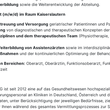
erbildung
sowie die Weiterentwicklung der Abteilung.
ut (m/w/d) im Raum Kaiserslautern
etreuung und Versorgung
geriatrischer Patientinnen und P
lung
von diagnostischen und therapeutischen Konzepten der 
isziplinen und dem therapeutischen Team
(Physiotherapie, 
eiterbildung von Assistenzärzten
sowie im interdisziplin
maßnahmen
und der kontinuierlichen Optimierung der Behan
en Bereichen:
Oberarzt, Oberärztin, Funktionsoberarzt, Fun
lzeit
t seit 2012 eine auf das Gesundheitswesen hochspezialisi
hrungspersonal an Kliniken in Deutschland, Österreich und d
en, unter Berücksichtigung der jeweiligen Bedürfnisse, zi
 Ihnen während des gesamtes Vermittlungsprozesses zur Sei