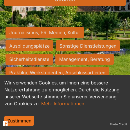
Journalismus, PR, Medien, Kultur
Ausbildungsplätze
Sonstige Dienstleistungen
Sicherheitsdienste
Management, Beratung
Praktika, Werkstudenten, Abschlussarbeiten
Wir verwenden Cookies, um Ihnen eine bessere
Personalwesen
Assistenz, Sekretariat
Nutzererfahrung zu ermöglichen. Durch die Nutzung
unserer Webseite stimmen Sie unserer Verwendung
Hilfskräfte, Aushilfs- und Nebenjobs
von Cookies zu.
Mehr Informationen
Einkauf, Logistik, Materialwirtschaft
Zustimmen
Photo Credit
Weiterbildung, Studium, duale Ausbildung