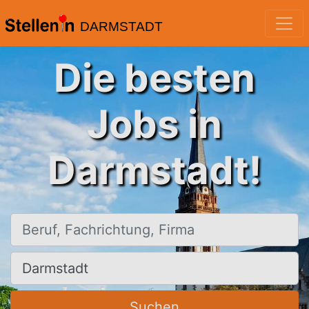
DARMSTADT
Die besten
Jobs in
Darmstadt!
Beruf, Fachrichtung, Firma
Ort, Stadt
Suchen