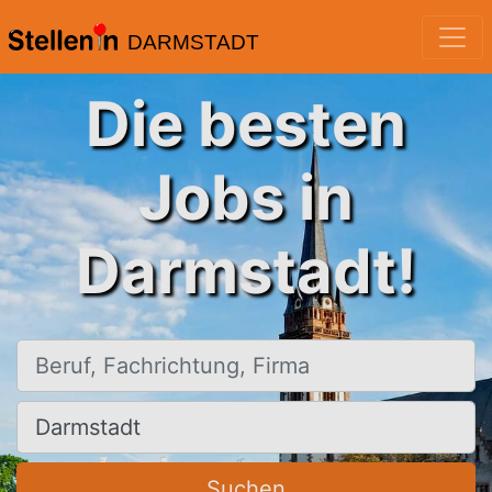
DARMSTADT
Die besten
Jobs in
Darmstadt!
Beruf, Fachrichtung, Firma
Ort, Stadt
Suchen