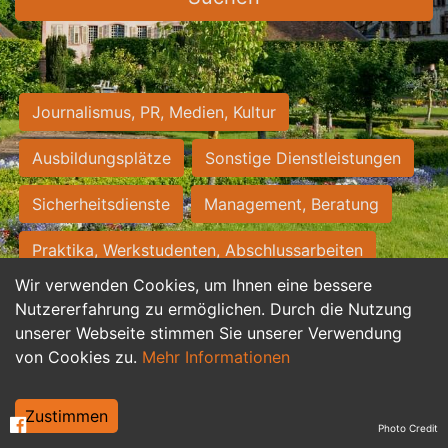
Journalismus, PR, Medien, Kultur
Ausbildungsplätze
Sonstige Dienstleistungen
Sicherheitsdienste
Management, Beratung
Praktika, Werkstudenten, Abschlussarbeiten
Wir verwenden Cookies, um Ihnen eine bessere
Personalwesen
Assistenz, Sekretariat
Nutzererfahrung zu ermöglichen. Durch die Nutzung
unserer Webseite stimmen Sie unserer Verwendung
Hilfskräfte, Aushilfs- und Nebenjobs
von Cookies zu.
Mehr Informationen
Einkauf, Logistik, Materialwirtschaft
Zustimmen
Photo Credit
Weiterbildung, Studium, duale Ausbildung