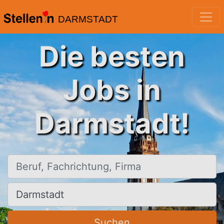
DARMSTADT
Die besten
Jobs in
Darmstadt!
Beruf, Fachrichtung, Firma
Ort, Stadt
Suchen