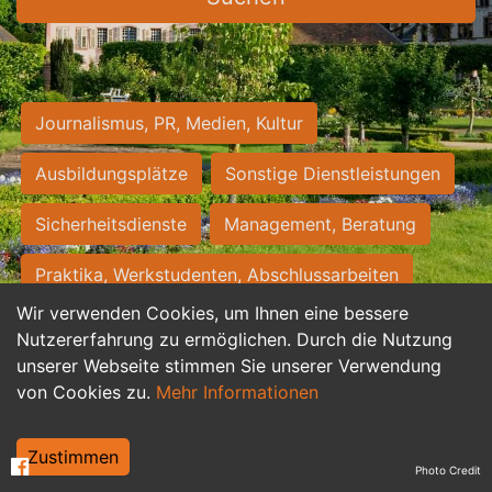
Journalismus, PR, Medien, Kultur
Ausbildungsplätze
Sonstige Dienstleistungen
Sicherheitsdienste
Management, Beratung
Praktika, Werkstudenten, Abschlussarbeiten
Wir verwenden Cookies, um Ihnen eine bessere
Personalwesen
Assistenz, Sekretariat
Nutzererfahrung zu ermöglichen. Durch die Nutzung
unserer Webseite stimmen Sie unserer Verwendung
Hilfskräfte, Aushilfs- und Nebenjobs
von Cookies zu.
Mehr Informationen
Einkauf, Logistik, Materialwirtschaft
Zustimmen
Photo Credit
Weiterbildung, Studium, duale Ausbildung