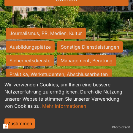
Journalismus, PR, Medien, Kultur
Ausbildungsplätze
Sonstige Dienstleistungen
Sicherheitsdienste
Management, Beratung
Praktika, Werkstudenten, Abschlussarbeiten
Wir verwenden Cookies, um Ihnen eine bessere
Personalwesen
Assistenz, Sekretariat
Nutzererfahrung zu ermöglichen. Durch die Nutzung
unserer Webseite stimmen Sie unserer Verwendung
Hilfskräfte, Aushilfs- und Nebenjobs
von Cookies zu.
Mehr Informationen
Einkauf, Logistik, Materialwirtschaft
Zustimmen
Photo Credit
Weiterbildung, Studium, duale Ausbildung