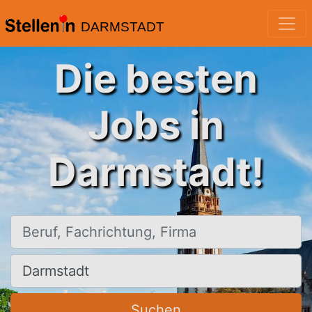
DARMSTADT
Die besten
Jobs in
Darmstadt!
Beruf, Fachrichtung, Firma
Ort, Stadt
Suchen