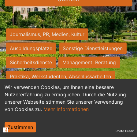
Journalismus, PR, Medien, Kultur
Ausbildungsplätze
Sonstige Dienstleistungen
Sicherheitsdienste
Management, Beratung
Praktika, Werkstudenten, Abschlussarbeiten
Wir verwenden Cookies, um Ihnen eine bessere
Personalwesen
Assistenz, Sekretariat
Nutzererfahrung zu ermöglichen. Durch die Nutzung
unserer Webseite stimmen Sie unserer Verwendung
Hilfskräfte, Aushilfs- und Nebenjobs
von Cookies zu.
Mehr Informationen
Einkauf, Logistik, Materialwirtschaft
Zustimmen
Photo Credit
Weiterbildung, Studium, duale Ausbildung