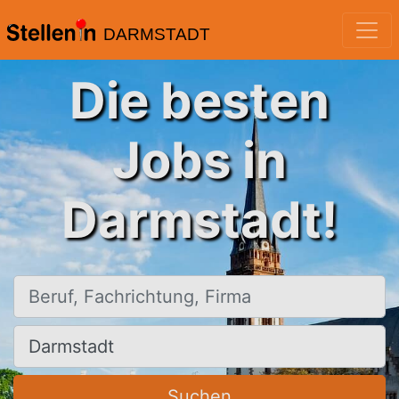
DARMSTADT
Die besten
Jobs in
Darmstadt!
Beruf, Fachrichtung, Firma
Ort, Stadt
Suchen