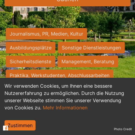
Journalismus, PR, Medien, Kultur
Ausbildungsplätze
Sonstige Dienstleistungen
Sicherheitsdienste
Management, Beratung
Praktika, Werkstudenten, Abschlussarbeiten
Wir verwenden Cookies, um Ihnen eine bessere
Personalwesen
Assistenz, Sekretariat
Nutzererfahrung zu ermöglichen. Durch die Nutzung
unserer Webseite stimmen Sie unserer Verwendung
Hilfskräfte, Aushilfs- und Nebenjobs
von Cookies zu.
Mehr Informationen
Einkauf, Logistik, Materialwirtschaft
Zustimmen
Photo Credit
Weiterbildung, Studium, duale Ausbildung