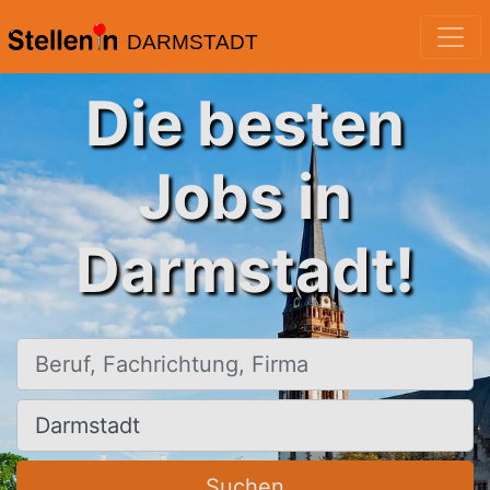
DARMSTADT
Die besten
Jobs in
Darmstadt!
Beruf, Fachrichtung, Firma
Ort, Stadt
Suchen