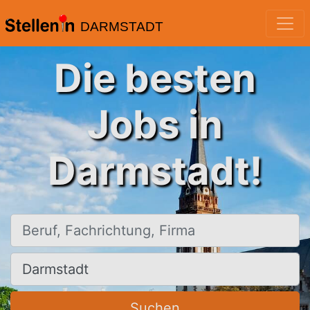
DARMSTADT
Die besten
Jobs in
Darmstadt!
Beruf, Fachrichtung, Firma
Ort, Stadt
Suchen