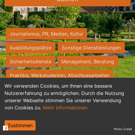
Journalismus, PR, Medien, Kultur
Ausbildungsplätze
Sonstige Dienstleistungen
Sicherheitsdienste
Management, Beratung
Praktika, Werkstudenten, Abschlussarbeiten
Wir verwenden Cookies, um Ihnen eine bessere
Personalwesen
Assistenz, Sekretariat
Nutzererfahrung zu ermöglichen. Durch die Nutzung
unserer Webseite stimmen Sie unserer Verwendung
Hilfskräfte, Aushilfs- und Nebenjobs
von Cookies zu.
Mehr Informationen
Einkauf, Logistik, Materialwirtschaft
Zustimmen
Photo Credit
Weiterbildung, Studium, duale Ausbildung