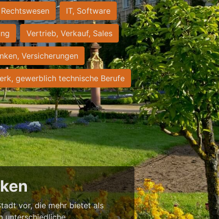
Rechtswesen
IT, Software
ung
Vertrieb, Verkauf, Sales
nken, Versicherungen
rk, gewerblich technische Berufe
cken
tadt vor, die mehr bietet als
in unterschiedliche