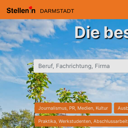
DARMSTADT
Die be
Beruf, Fachrichtung, Firma
Journalismus, PR, Medien, Kultur
Ausb
Praktika, Werkstudenten, Abschlussarbei