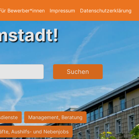
Für Bewerber*innen
Impressum
Datenschutzerklärung
mstadt!
Suchen
sdienste
Management, Beratung
räfte, Aushilfs- und Nebenjobs