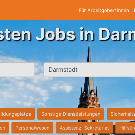
Für Arbeitgeber*innen
sten Jobs in Dar
Ort, Stadt
ildungsplätze
Sonstige Dienstleistungen
Sicherheit
ten
Personalwesen
Assistenz, Sekretariat
Hilfsk