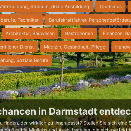
eiterbildung, Studium, duale Ausbildung
Tourismus
rberufe, Techniker
Berufskraftfahrer, Personenbeförder
Architektur, Bauwesen
Gastronomie
Finanzen, Ba
entlicher Dienst
Medizin, Gesundheit, Pflege
Handwe
iehung, Soziale Berufe
chancen in Darmstadt entde
 finden, der wirklich zu Ihnen passt? Stellen Sie sich eine S
 auch flexible Minijobs und Aushilfsstellen, die sich perfekt 