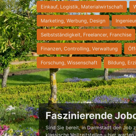
Einkauf, Logistik, Materialwirtschaft
W
Marketing, Werbung, Design
Ingenieu
Selbstständigkeit, Freelancer, Franchise
Finanzen, Controlling, Verwaltung
Öff
Forschung, Wissenschaft
Bildung, Erz
Faszinierende Job
Sind Sie bereit, in Darmstadt den Job zu
klassische Vollzeitstellen – hier warten