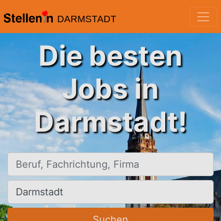
DARMSTADT
Die besten
Jobs in
Darmstadt!
Beruf, Fachrichtung, Firma
Ort, Stadt
Suchen