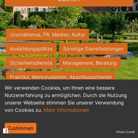
Journalismus, PR, Medien, Kultur
Ausbildungsplätze
Sonstige Dienstleistungen
Sicherheitsdienste
Management, Beratung
Praktika, Werkstudenten, Abschlussarbeiten
Wir verwenden Cookies, um Ihnen eine bessere
Personalwesen
Assistenz, Sekretariat
Nutzererfahrung zu ermöglichen. Durch die Nutzung
unserer Webseite stimmen Sie unserer Verwendung
Hilfskräfte, Aushilfs- und Nebenjobs
von Cookies zu.
Mehr Informationen
Einkauf, Logistik, Materialwirtschaft
Zustimmen
Photo Credit
Weiterbildung, Studium, duale Ausbildung