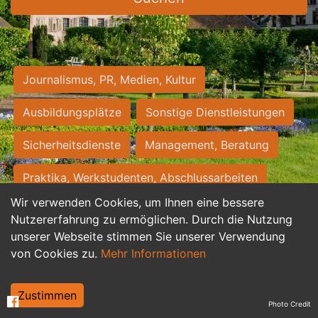
Journalismus, PR, Medien, Kultur
Ausbildungsplätze
Sonstige Dienstleistungen
Sicherheitsdienste
Management, Beratung
Praktika, Werkstudenten, Abschlussarbeiten
Wir verwenden Cookies, um Ihnen eine bessere
Personalwesen
Assistenz, Sekretariat
Nutzererfahrung zu ermöglichen. Durch die Nutzung
unserer Webseite stimmen Sie unserer Verwendung
Hilfskräfte, Aushilfs- und Nebenjobs
von Cookies zu.
Mehr Informationen
Einkauf, Logistik, Materialwirtschaft
Zustimmen
Photo Credit
Weiterbildung, Studium, duale Ausbildung