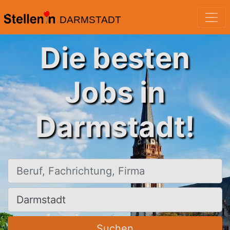
DARMSTADT
Die besten
Jobs in
Darmstadt!
Beruf, Fachrichtung, Firma
Ort, Stadt
Suchen