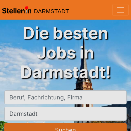
DARMSTADT
Die besten
Jobs in
Darmstadt!
Beruf, Fachrichtung, Firma
Ort, Stadt
Suchen