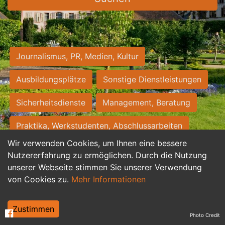
Journalismus, PR, Medien, Kultur
Ausbildungsplätze
Sonstige Dienstleistungen
Sicherheitsdienste
Management, Beratung
Praktika, Werkstudenten, Abschlussarbeiten
Wir verwenden Cookies, um Ihnen eine bessere
Personalwesen
Assistenz, Sekretariat
Nutzererfahrung zu ermöglichen. Durch die Nutzung
unserer Webseite stimmen Sie unserer Verwendung
Hilfskräfte, Aushilfs- und Nebenjobs
von Cookies zu.
Mehr Informationen
Einkauf, Logistik, Materialwirtschaft
Zustimmen
Photo Credit
Weiterbildung, Studium, duale Ausbildung