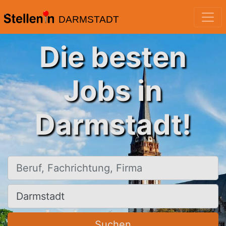
DARMSTADT
Die besten
Jobs in
Darmstadt!
Beruf, Fachrichtung, Firma
Ort, Stadt
Suchen