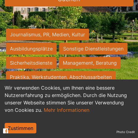
Journalismus, PR, Medien, Kultur
Ausbildungsplätze
Sonstige Dienstleistungen
Sicherheitsdienste
Management, Beratung
Praktika, Werkstudenten, Abschlussarbeiten
Wir verwenden Cookies, um Ihnen eine bessere
Personalwesen
Assistenz, Sekretariat
Nutzererfahrung zu ermöglichen. Durch die Nutzung
unserer Webseite stimmen Sie unserer Verwendung
Hilfskräfte, Aushilfs- und Nebenjobs
von Cookies zu.
Mehr Informationen
Einkauf, Logistik, Materialwirtschaft
Zustimmen
Photo Credit
Weiterbildung, Studium, duale Ausbildung