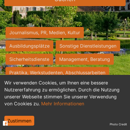
Journalismus, PR, Medien, Kultur
Ausbildungsplätze
Sonstige Dienstleistungen
Sicherheitsdienste
Management, Beratung
Praktika, Werkstudenten, Abschlussarbeiten
Wir verwenden Cookies, um Ihnen eine bessere
Personalwesen
Assistenz, Sekretariat
Nutzererfahrung zu ermöglichen. Durch die Nutzung
unserer Webseite stimmen Sie unserer Verwendung
Hilfskräfte, Aushilfs- und Nebenjobs
von Cookies zu.
Mehr Informationen
Einkauf, Logistik, Materialwirtschaft
Zustimmen
Photo Credit
Weiterbildung, Studium, duale Ausbildung