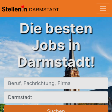
DARMSTADT
Die besten
Jobs in
Darmstadt!
Beruf, Fachrichtung, Firma
Ort, Stadt
Suchen