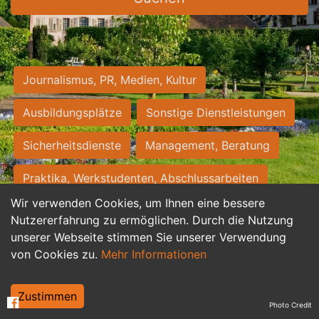
Journalismus, PR, Medien, Kultur
Ausbildungsplätze
Sonstige Dienstleistungen
Sicherheitsdienste
Management, Beratung
Praktika, Werkstudenten, Abschlussarbeiten
Wir verwenden Cookies, um Ihnen eine bessere
Personalwesen
Assistenz, Sekretariat
Nutzererfahrung zu ermöglichen. Durch die Nutzung
unserer Webseite stimmen Sie unserer Verwendung
Hilfskräfte, Aushilfs- und Nebenjobs
von Cookies zu.
Mehr Informationen
Einkauf, Logistik, Materialwirtschaft
Zustimmen
Photo Credit
Weiterbildung, Studium, duale Ausbildung