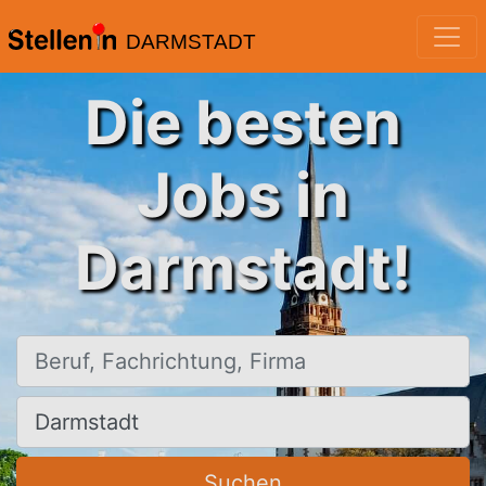
DARMSTADT
Die besten
Jobs in
Darmstadt!
Beruf, Fachrichtung, Firma
Ort, Stadt
Suchen