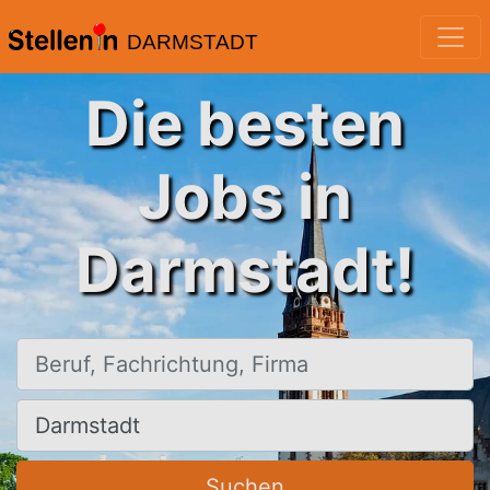
DARMSTADT
Die besten
Jobs in
Darmstadt!
Beruf, Fachrichtung, Firma
Ort, Stadt
Suchen