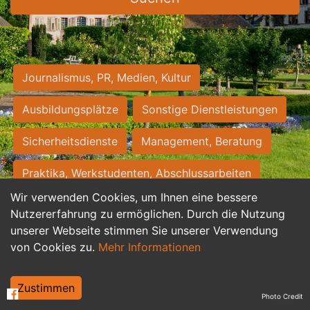
Journalismus, PR, Medien, Kultur
Ausbildungsplätze
Sonstige Dienstleistungen
Sicherheitsdienste
Management, Beratung
Praktika, Werkstudenten, Abschlussarbeiten
Wir verwenden Cookies, um Ihnen eine bessere
Personalwesen
Assistenz, Sekretariat
Nutzererfahrung zu ermöglichen. Durch die Nutzung
unserer Webseite stimmen Sie unserer Verwendung
Hilfskräfte, Aushilfs- und Nebenjobs
von Cookies zu.
Mehr Informationen
Einkauf, Logistik, Materialwirtschaft
Zustimmen
Photo Credit
Weiterbildung, Studium, duale Ausbildung