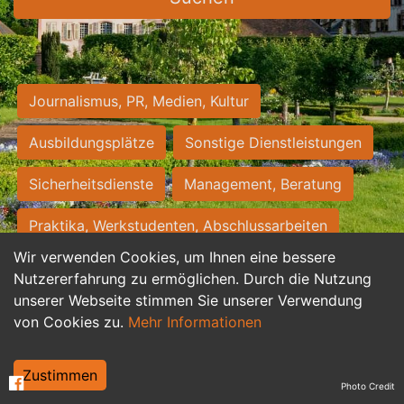
Journalismus, PR, Medien, Kultur
Ausbildungsplätze
Sonstige Dienstleistungen
Sicherheitsdienste
Management, Beratung
Praktika, Werkstudenten, Abschlussarbeiten
Wir verwenden Cookies, um Ihnen eine bessere
Personalwesen
Assistenz, Sekretariat
Nutzererfahrung zu ermöglichen. Durch die Nutzung
unserer Webseite stimmen Sie unserer Verwendung
Hilfskräfte, Aushilfs- und Nebenjobs
von Cookies zu.
Mehr Informationen
Einkauf, Logistik, Materialwirtschaft
Zustimmen
Photo Credit
Weiterbildung, Studium, duale Ausbildung