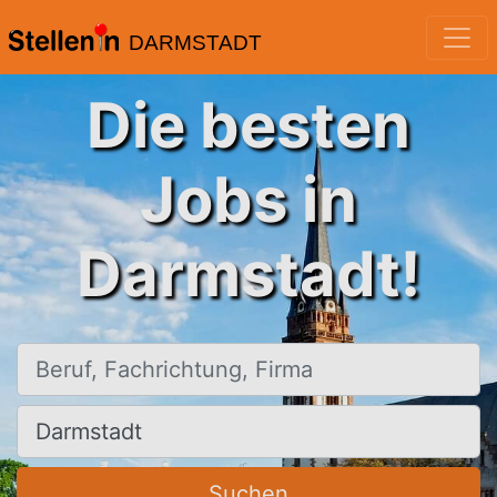
DARMSTADT
Die besten
Jobs in
Darmstadt!
Beruf, Fachrichtung, Firma
Ort, Stadt
Suchen