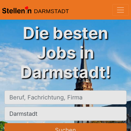
DARMSTADT
Die besten
Jobs in
Darmstadt!
Beruf, Fachrichtung, Firma
Ort, Stadt
Suchen