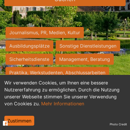
Journalismus, PR, Medien, Kultur
Ausbildungsplätze
Sonstige Dienstleistungen
Sicherheitsdienste
Management, Beratung
Praktika, Werkstudenten, Abschlussarbeiten
Wir verwenden Cookies, um Ihnen eine bessere
Personalwesen
Assistenz, Sekretariat
Nutzererfahrung zu ermöglichen. Durch die Nutzung
unserer Webseite stimmen Sie unserer Verwendung
Hilfskräfte, Aushilfs- und Nebenjobs
von Cookies zu.
Mehr Informationen
Einkauf, Logistik, Materialwirtschaft
Zustimmen
Photo Credit
Weiterbildung, Studium, duale Ausbildung