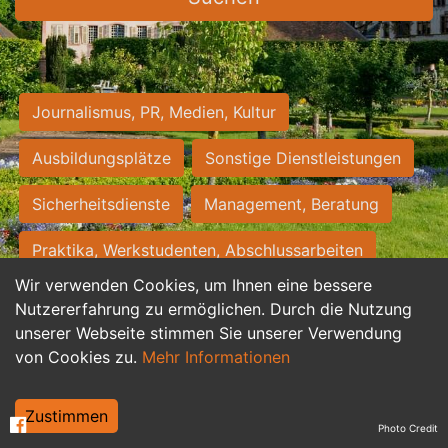
Journalismus, PR, Medien, Kultur
Ausbildungsplätze
Sonstige Dienstleistungen
Sicherheitsdienste
Management, Beratung
Praktika, Werkstudenten, Abschlussarbeiten
Wir verwenden Cookies, um Ihnen eine bessere
Personalwesen
Assistenz, Sekretariat
Nutzererfahrung zu ermöglichen. Durch die Nutzung
unserer Webseite stimmen Sie unserer Verwendung
Hilfskräfte, Aushilfs- und Nebenjobs
von Cookies zu.
Mehr Informationen
Einkauf, Logistik, Materialwirtschaft
Zustimmen
Photo Credit
Weiterbildung, Studium, duale Ausbildung