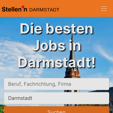
DARMSTADT
Die besten
Jobs in
Darmstadt!
Beruf, Fachrichtung, Firma
Ort, Stadt
Suchen