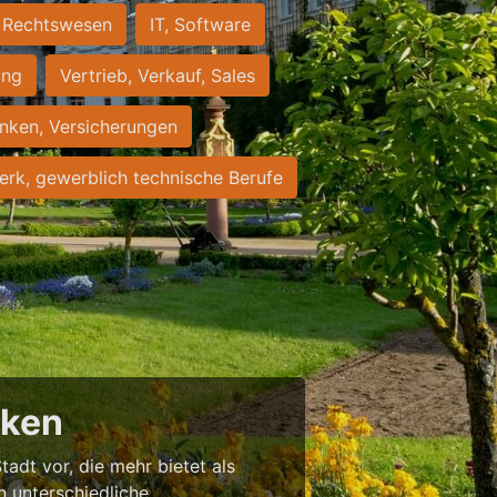
Rechtswesen
IT, Software
ung
Vertrieb, Verkauf, Sales
nken, Versicherungen
rk, gewerblich technische Berufe
cken
tadt vor, die mehr bietet als
in unterschiedliche