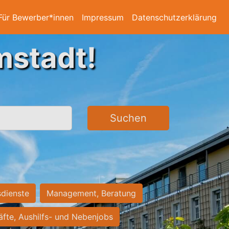
Für Bewerber*innen
Impressum
Datenschutzerklärung
mstadt!
Suchen
sdienste
Management, Beratung
räfte, Aushilfs- und Nebenjobs