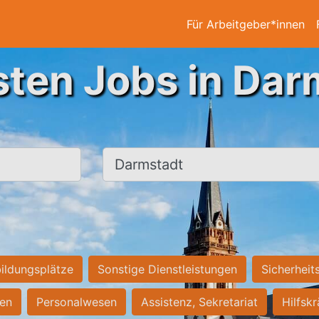
Für Arbeitgeber*innen
sten Jobs in Dar
Ort, Stadt
ildungsplätze
Sonstige Dienstleistungen
Sicherheit
ten
Personalwesen
Assistenz, Sekretariat
Hilfsk