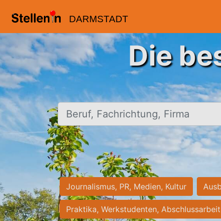
DARMSTADT
Die be
Beruf, Fachrichtung, Firma
Journalismus, PR, Medien, Kultur
Ausb
Praktika, Werkstudenten, Abschlussarbei