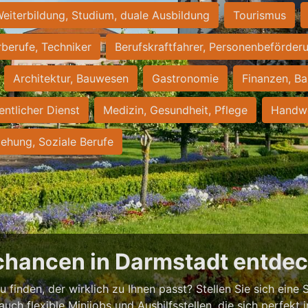
eiterbildung, Studium, duale Ausbildung
Tourismus
rberufe, Techniker
Berufskraftfahrer, Personenbeförder
Architektur, Bauwesen
Gastronomie
Finanzen, Ba
entlicher Dienst
Medizin, Gesundheit, Pflege
Handwe
iehung, Soziale Berufe
chancen in Darmstadt entde
 finden, der wirklich zu Ihnen passt? Stellen Sie sich eine S
 auch flexible Minijobs und Aushilfsstellen, die sich perfekt 