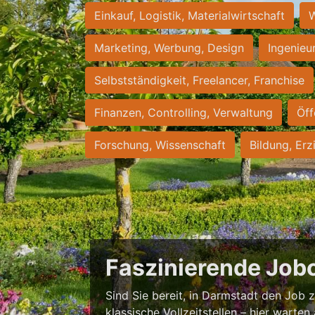
Einkauf, Logistik, Materialwirtschaft
W
Marketing, Werbung, Design
Ingenieu
Selbstständigkeit, Freelancer, Franchise
Finanzen, Controlling, Verwaltung
Öff
Forschung, Wissenschaft
Bildung, Erz
Faszinierende Job
Sind Sie bereit, in Darmstadt den Job zu
klassische Vollzeitstellen – hier warten