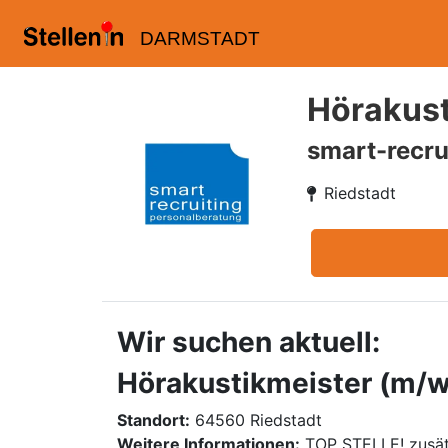
DARMSTADT
Hörakust
smart-recru
Riedstadt
Wir suchen aktuell:
Hörakustikmeister (m/w/
Standort:
64560 Riedstadt
Weitere Informationen:
TOP STELLE! zusät