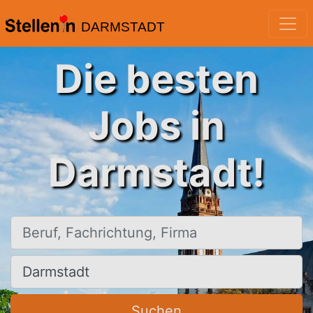
DARMSTADT
Die besten
Jobs in
Darmstadt!
Beruf, Fachrichtung, Firma
Ort, Stadt
Suchen