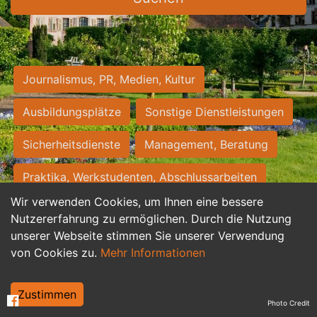
Journalismus, PR, Medien, Kultur
Ausbildungsplätze
Sonstige Dienstleistungen
Sicherheitsdienste
Management, Beratung
Praktika, Werkstudenten, Abschlussarbeiten
Wir verwenden Cookies, um Ihnen eine bessere
Personalwesen
Assistenz, Sekretariat
Nutzererfahrung zu ermöglichen. Durch die Nutzung
unserer Webseite stimmen Sie unserer Verwendung
Hilfskräfte, Aushilfs- und Nebenjobs
von Cookies zu.
Mehr Informationen
Einkauf, Logistik, Materialwirtschaft
Zustimmen
Photo Credit
Weiterbildung, Studium, duale Ausbildung