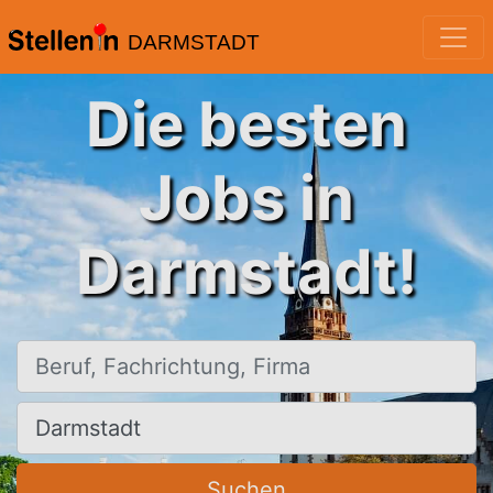
DARMSTADT
Die besten
Jobs in
Darmstadt!
Beruf, Fachrichtung, Firma
Ort, Stadt
Suchen