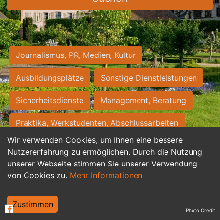
Journalismus, PR, Medien, Kultur
Ausbildungsplätze
Sonstige Dienstleistungen
Sicherheitsdienste
Management, Beratung
Praktika, Werkstudenten, Abschlussarbeiten
Wir verwenden Cookies, um Ihnen eine bessere
Personalwesen
Assistenz, Sekretariat
Nutzererfahrung zu ermöglichen. Durch die Nutzung
unserer Webseite stimmen Sie unserer Verwendung
Hilfskräfte, Aushilfs- und Nebenjobs
von Cookies zu.
Mehr Informationen
Einkauf, Logistik, Materialwirtschaft
Zustimmen
Photo Credit
Weiterbildung, Studium, duale Ausbildung