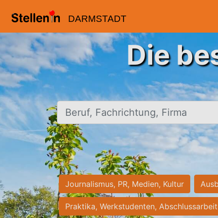
DARMSTADT
Die be
Beruf, Fachrichtung, Firma
Journalismus, PR, Medien, Kultur
Ausb
Praktika, Werkstudenten, Abschlussarbei