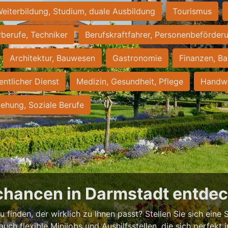
eiterbildung, Studium, duale Ausbildung
Tourismus
rberufe, Techniker
Berufskraftfahrer, Personenbeförder
Architektur, Bauwesen
Gastronomie
Finanzen, Ba
entlicher Dienst
Medizin, Gesundheit, Pflege
Handwe
iehung, Soziale Berufe
chancen in Darmstadt entde
 finden, der wirklich zu Ihnen passt? Stellen Sie sich eine S
 auch flexible Minijobs und Aushilfsstellen, die sich perfekt 