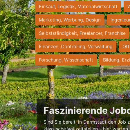
Einkauf, Logistik, Materialwirtschaft
W
Marketing, Werbung, Design
Ingenieu
Selbstständigkeit, Freelancer, Franchise
Finanzen, Controlling, Verwaltung
Öff
Forschung, Wissenschaft
Bildung, Erz
Faszinierende Job
Sind Sie bereit, in Darmstadt den Job zu
klassische Vollzeitstellen – hier warten