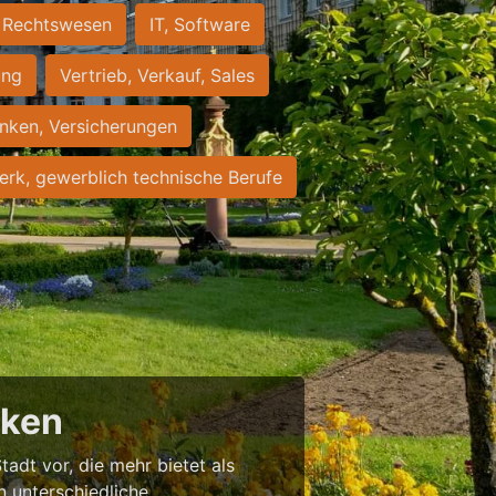
Rechtswesen
IT, Software
ung
Vertrieb, Verkauf, Sales
nken, Versicherungen
rk, gewerblich technische Berufe
cken
tadt vor, die mehr bietet als
in unterschiedliche