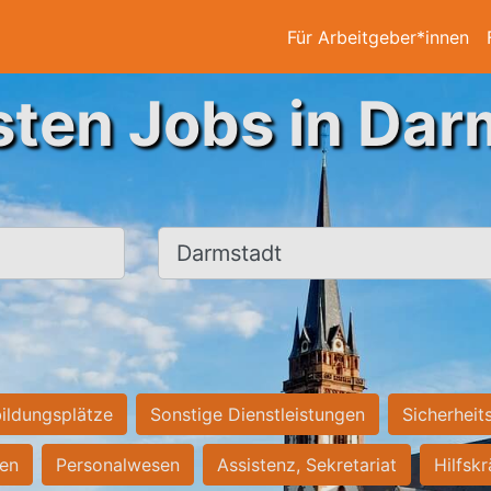
Für Arbeitgeber*innen
sten Jobs in Dar
Ort, Stadt
ildungsplätze
Sonstige Dienstleistungen
Sicherheit
ten
Personalwesen
Assistenz, Sekretariat
Hilfsk