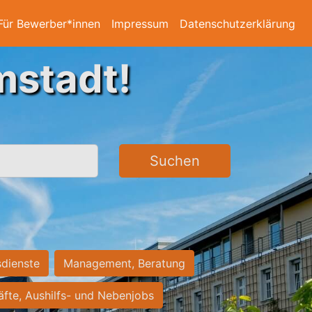
Für Bewerber*innen
Impressum
Datenschutzerklärung
mstadt!
Suchen
sdienste
Management, Beratung
räfte, Aushilfs- und Nebenjobs