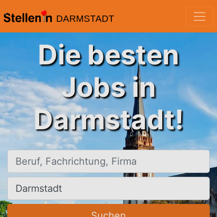
DARMSTADT
Die besten
Jobs in
Darmstadt!
Beruf, Fachrichtung, Firma
Ort, Stadt
Suchen