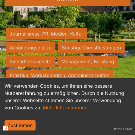
Journalismus, PR, Medien, Kultur
Ausbildungsplätze
Sonstige Dienstleistungen
Sicherheitsdienste
Management, Beratung
Praktika, Werkstudenten, Abschlussarbeiten
Wir verwenden Cookies, um Ihnen eine bessere
Personalwesen
Assistenz, Sekretariat
Nutzererfahrung zu ermöglichen. Durch die Nutzung
unserer Webseite stimmen Sie unserer Verwendung
Hilfskräfte, Aushilfs- und Nebenjobs
von Cookies zu.
Mehr Informationen
Einkauf, Logistik, Materialwirtschaft
Zustimmen
Photo Credit
Weiterbildung, Studium, duale Ausbildung