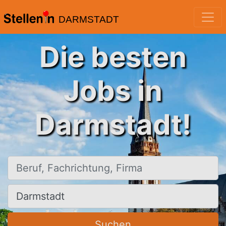
DARMSTADT
Die besten
Jobs in
Darmstadt!
Beruf, Fachrichtung, Firma
Ort, Stadt
Suchen