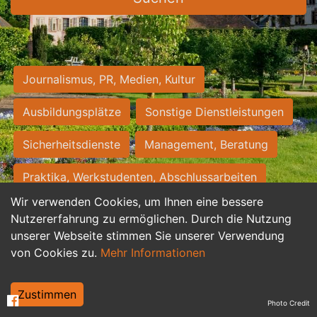
Journalismus, PR, Medien, Kultur
Ausbildungsplätze
Sonstige Dienstleistungen
Sicherheitsdienste
Management, Beratung
Praktika, Werkstudenten, Abschlussarbeiten
Wir verwenden Cookies, um Ihnen eine bessere
Personalwesen
Assistenz, Sekretariat
Nutzererfahrung zu ermöglichen. Durch die Nutzung
unserer Webseite stimmen Sie unserer Verwendung
Hilfskräfte, Aushilfs- und Nebenjobs
von Cookies zu.
Mehr Informationen
Einkauf, Logistik, Materialwirtschaft
Zustimmen
Photo Credit
Weiterbildung, Studium, duale Ausbildung