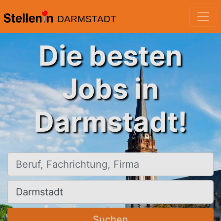
DARMSTADT
Die besten
Jobs in
Darmstadt!
Beruf, Fachrichtung, Firma
Ort, Stadt
Suchen