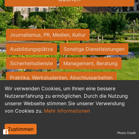
Journalismus, PR, Medien, Kultur
Ausbildungsplätze
Sonstige Dienstleistungen
Sicherheitsdienste
Management, Beratung
Praktika, Werkstudenten, Abschlussarbeiten
Wir verwenden Cookies, um Ihnen eine bessere
Personalwesen
Assistenz, Sekretariat
Nutzererfahrung zu ermöglichen. Durch die Nutzung
unserer Webseite stimmen Sie unserer Verwendung
Hilfskräfte, Aushilfs- und Nebenjobs
von Cookies zu.
Mehr Informationen
Einkauf, Logistik, Materialwirtschaft
Zustimmen
Photo Credit
Weiterbildung, Studium, duale Ausbildung