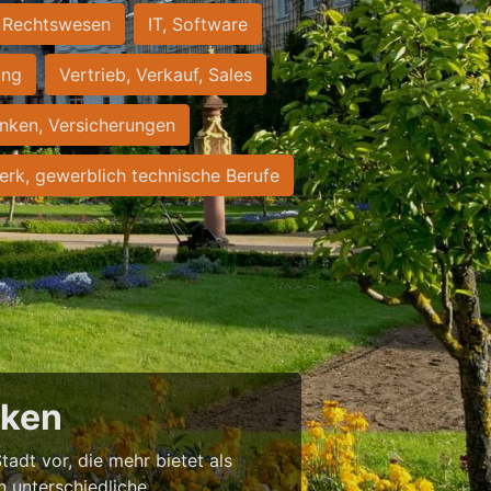
Rechtswesen
IT, Software
ung
Vertrieb, Verkauf, Sales
nken, Versicherungen
rk, gewerblich technische Berufe
cken
tadt vor, die mehr bietet als
in unterschiedliche