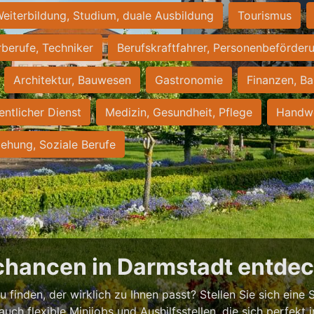
eiterbildung, Studium, duale Ausbildung
Tourismus
rberufe, Techniker
Berufskraftfahrer, Personenbeförder
Architektur, Bauwesen
Gastronomie
Finanzen, Ba
entlicher Dienst
Medizin, Gesundheit, Pflege
Handwe
iehung, Soziale Berufe
chancen in Darmstadt entde
 finden, der wirklich zu Ihnen passt? Stellen Sie sich eine S
 auch flexible Minijobs und Aushilfsstellen, die sich perfekt 