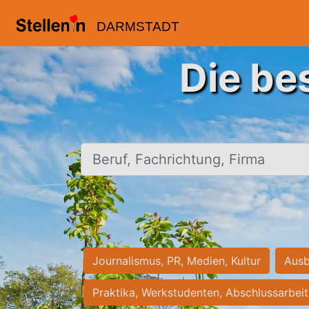
DARMSTADT
Die be
Beruf, Fachrichtung, Firma
Journalismus, PR, Medien, Kultur
Ausb
Praktika, Werkstudenten, Abschlussarbei