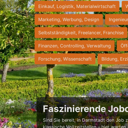
Einkauf, Logistik, Materialwirtschaft
W
Marketing, Werbung, Design
Ingenieu
Selbstständigkeit, Freelancer, Franchise
Finanzen, Controlling, Verwaltung
Öff
Forschung, Wissenschaft
Bildung, Erz
Faszinierende Job
Sind Sie bereit, in Darmstadt den Job zu
klassische Vollzeitstellen – hier warten