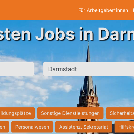
Für Arbeitgeber*innen
sten Jobs in Dar
Ort, Stadt
ildungsplätze
Sonstige Dienstleistungen
Sicherheit
ten
Personalwesen
Assistenz, Sekretariat
Hilfsk