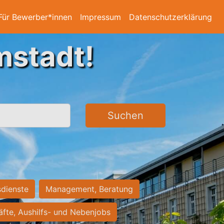
Für Bewerber*innen
Impressum
Datenschutzerklärung
mstadt!
Suchen
sdienste
Management, Beratung
räfte, Aushilfs- und Nebenjobs