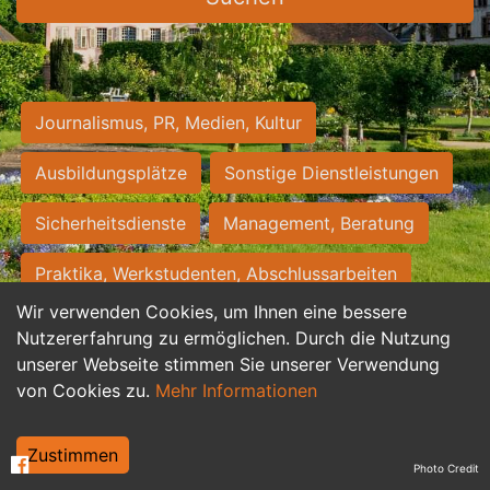
Journalismus, PR, Medien, Kultur
Ausbildungsplätze
Sonstige Dienstleistungen
Sicherheitsdienste
Management, Beratung
Praktika, Werkstudenten, Abschlussarbeiten
Wir verwenden Cookies, um Ihnen eine bessere
Personalwesen
Assistenz, Sekretariat
Nutzererfahrung zu ermöglichen. Durch die Nutzung
unserer Webseite stimmen Sie unserer Verwendung
Hilfskräfte, Aushilfs- und Nebenjobs
von Cookies zu.
Mehr Informationen
Einkauf, Logistik, Materialwirtschaft
Zustimmen
Photo Credit
Weiterbildung, Studium, duale Ausbildung