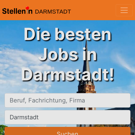
DARMSTADT
Die besten
Jobs in
Darmstadt!
Beruf, Fachrichtung, Firma
Ort, Stadt
Suchen