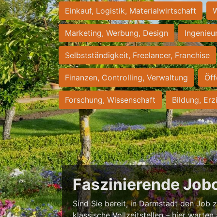
Einkauf, Logistik, Materialwirtschaft
W
Marketing, Werbung, Design
Ingenieu
Selbstständigkeit, Freelancer, Franchise
Finanzen, Controlling, Verwaltung
Öff
Forschung, Wissenschaft
Bildung, Erz
Faszinierende Job
Sind Sie bereit, in Darmstadt den Job zu
klassische Vollzeitstellen – hier warten