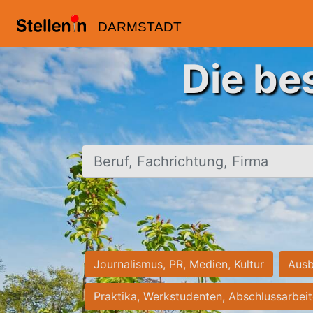
DARMSTADT
Die be
Beruf, Fachrichtung, Firma
Journalismus, PR, Medien, Kultur
Ausb
Praktika, Werkstudenten, Abschlussarbei