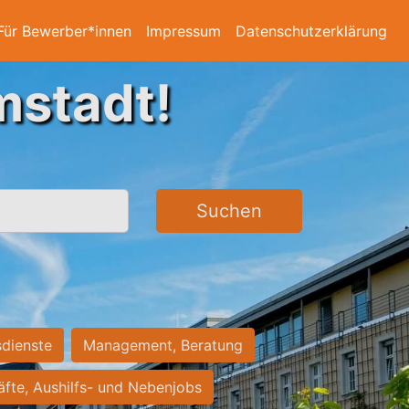
Für Bewerber*innen
Impressum
Datenschutzerklärung
mstadt!
Suchen
sdienste
Management, Beratung
räfte, Aushilfs- und Nebenjobs