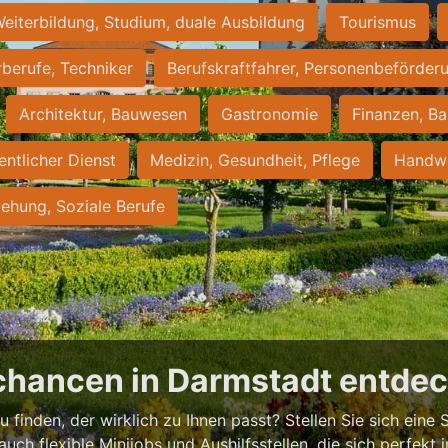
eiterbildung, Studium, duale Ausbildung
Tourismus
rberufe, Techniker
Berufskraftfahrer, Personenbeförder
Architektur, Bauwesen
Gastronomie
Finanzen, Ba
entlicher Dienst
Medizin, Gesundheit, Pflege
Handwe
iehung, Soziale Berufe
chancen in Darmstadt entde
 finden, der wirklich zu Ihnen passt? Stellen Sie sich eine S
 auch flexible Minijobs und Aushilfsstellen, die sich perfekt 