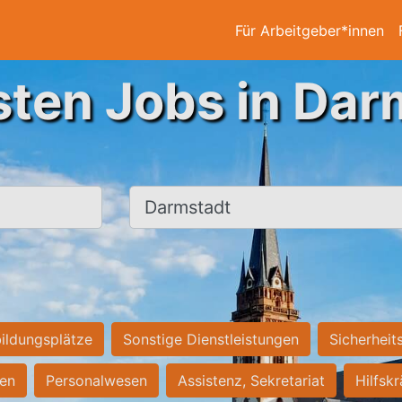
Für Arbeitgeber*innen
sten Jobs in Dar
Ort, Stadt
ildungsplätze
Sonstige Dienstleistungen
Sicherheit
ten
Personalwesen
Assistenz, Sekretariat
Hilfsk