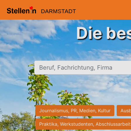
DARMSTADT
Die be
Beruf, Fachrichtung, Firma
Journalismus, PR, Medien, Kultur
Ausb
Praktika, Werkstudenten, Abschlussarbei