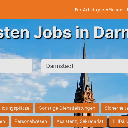
Für Arbeitgeber*innen
sten Jobs in Dar
Ort, Stadt
ildungsplätze
Sonstige Dienstleistungen
Sicherheit
ten
Personalwesen
Assistenz, Sekretariat
Hilfsk