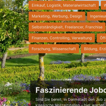
Einkauf, Logistik, Materialwirtschaft
W
Marketing, Werbung, Design
Ingenieu
Selbstständigkeit, Freelancer, Franchise
Finanzen, Controlling, Verwaltung
Öff
Forschung, Wissenschaft
Bildung, Erz
Faszinierende Job
Sind Sie bereit, in Darmstadt den Job zu
klassische Vollzeitstellen – hier warten