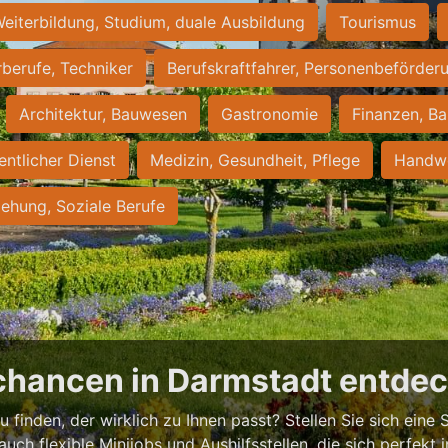
eiterbildung, Studium, duale Ausbildung
Tourismus
rberufe, Techniker
Berufskraftfahrer, Personenbeförder
Architektur, Bauwesen
Gastronomie
Finanzen, Ba
entlicher Dienst
Medizin, Gesundheit, Pflege
Handwe
iehung, Soziale Berufe
chancen in Darmstadt entde
 finden, der wirklich zu Ihnen passt? Stellen Sie sich eine S
 auch flexible Minijobs und Aushilfsstellen, die sich perfekt 