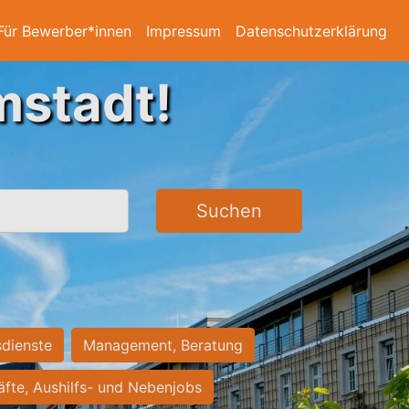
Für Bewerber*innen
Impressum
Datenschutzerklärung
mstadt!
Suchen
sdienste
Management, Beratung
räfte, Aushilfs- und Nebenjobs