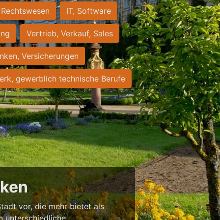
Rechtswesen
IT, Software
ung
Vertrieb, Verkauf, Sales
nken, Versicherungen
rk, gewerblich technische Berufe
cken
tadt vor, die mehr bietet als
in unterschiedliche