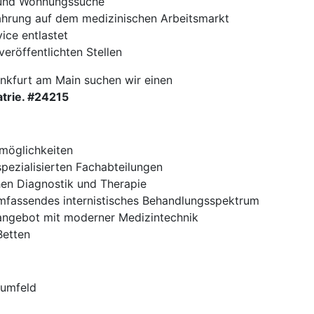
- und Wohnungssuche
fahrung auf dem medizinischen Arbeitsmarkt
ce entlastet
veröffentlichten Stellen
nkfurt am Main suchen wir einen
atrie. #24215
smöglichkeiten
spezialisierten Fachabteilungen
hen Diagnostik und Therapie
 umfassendes internistisches Behandlungsspektrum
sangebot mit moderner Medizintechnik
Betten
sumfeld