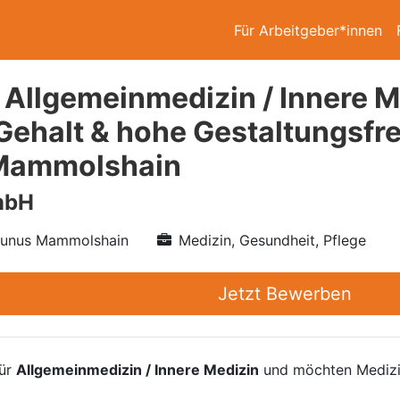
Für Arbeitgeber*innen
 Allgemeinmedizin / Innere M
Gehalt & hohe Gestaltungsfrei
Mammolshain
mbH
Taunus Mammolshain
Medizin, Gesundheit, Pflege
Jetzt Bewerben
für
Allgemeinmedizin / Innere Medizin
und möchten Medizin