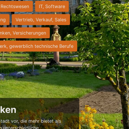
Rechtswesen
IT, Software
ung
Vertrieb, Verkauf, Sales
nken, Versicherungen
rk, gewerblich technische Berufe
cken
tadt vor, die mehr bietet als
in unterschiedliche