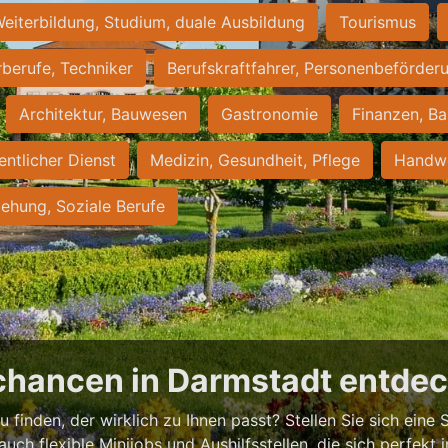
eiterbildung, Studium, duale Ausbildung
Tourismus
rberufe, Techniker
Berufskraftfahrer, Personenbeförder
Architektur, Bauwesen
Gastronomie
Finanzen, Ba
entlicher Dienst
Medizin, Gesundheit, Pflege
Handwe
iehung, Soziale Berufe
chancen in Darmstadt entde
 finden, der wirklich zu Ihnen passt? Stellen Sie sich eine S
 auch flexible Minijobs und Aushilfsstellen, die sich perfekt 