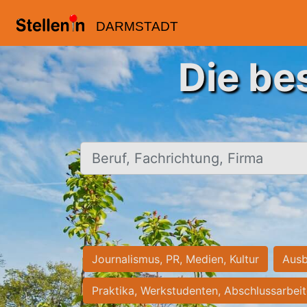
DARMSTADT
Die be
Beruf, Fachrichtung, Firma
Journalismus, PR, Medien, Kultur
Ausb
Praktika, Werkstudenten, Abschlussarbei