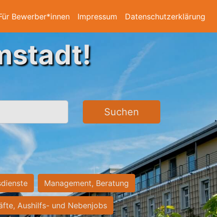
Für Bewerber*innen
Impressum
Datenschutzerklärung
mstadt!
Suchen
sdienste
Management, Beratung
räfte, Aushilfs- und Nebenjobs