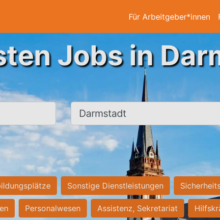
Für Arbeitgeber*innen
sten Jobs in Dar
Ort, Stadt
ildungsplätze
Sonstige Dienstleistungen
Sicherheit
ten
Personalwesen
Assistenz, Sekretariat
Hilfsk