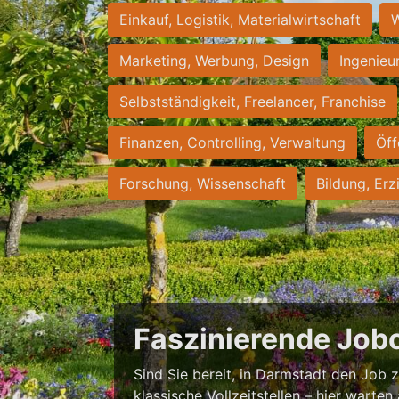
Einkauf, Logistik, Materialwirtschaft
W
Marketing, Werbung, Design
Ingenieu
Selbstständigkeit, Freelancer, Franchise
Finanzen, Controlling, Verwaltung
Öff
Forschung, Wissenschaft
Bildung, Erz
Faszinierende Job
Sind Sie bereit, in Darmstadt den Job zu
klassische Vollzeitstellen – hier warten