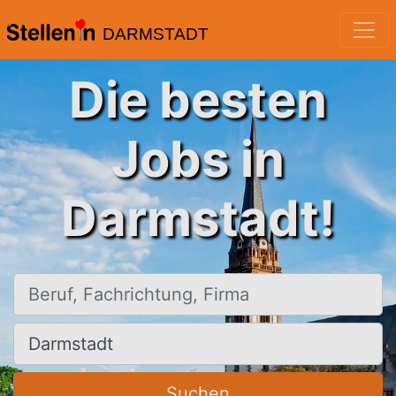
DARMSTADT
Die besten
Jobs in
Darmstadt!
Beruf, Fachrichtung, Firma
Ort, Stadt
Suchen