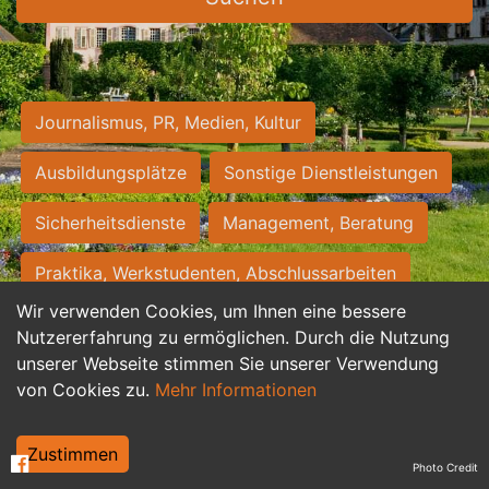
Journalismus, PR, Medien, Kultur
Ausbildungsplätze
Sonstige Dienstleistungen
Sicherheitsdienste
Management, Beratung
Praktika, Werkstudenten, Abschlussarbeiten
Wir verwenden Cookies, um Ihnen eine bessere
Personalwesen
Assistenz, Sekretariat
Nutzererfahrung zu ermöglichen. Durch die Nutzung
unserer Webseite stimmen Sie unserer Verwendung
Hilfskräfte, Aushilfs- und Nebenjobs
von Cookies zu.
Mehr Informationen
Einkauf, Logistik, Materialwirtschaft
Zustimmen
Photo Credit
Weiterbildung, Studium, duale Ausbildung