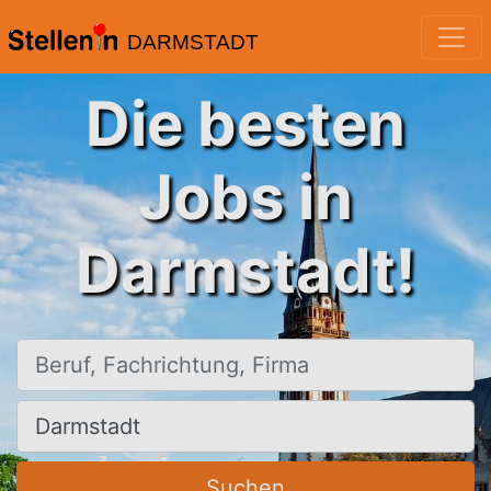
DARMSTADT
Die besten
Jobs in
Darmstadt!
Beruf, Fachrichtung, Firma
Ort, Stadt
Suchen