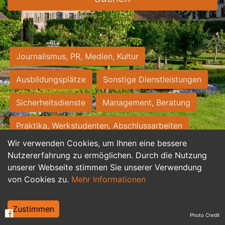
Journalismus, PR, Medien, Kultur
Ausbildungsplätze
Sonstige Dienstleistungen
Sicherheitsdienste
Management, Beratung
Praktika, Werkstudenten, Abschlussarbeiten
Wir verwenden Cookies, um Ihnen eine bessere
Personalwesen
Assistenz, Sekretariat
Nutzererfahrung zu ermöglichen. Durch die Nutzung
unserer Webseite stimmen Sie unserer Verwendung
Hilfskräfte, Aushilfs- und Nebenjobs
von Cookies zu.
Mehr Informationen
Einkauf, Logistik, Materialwirtschaft
Zustimmen
Photo Credit
Weiterbildung, Studium, duale Ausbildung