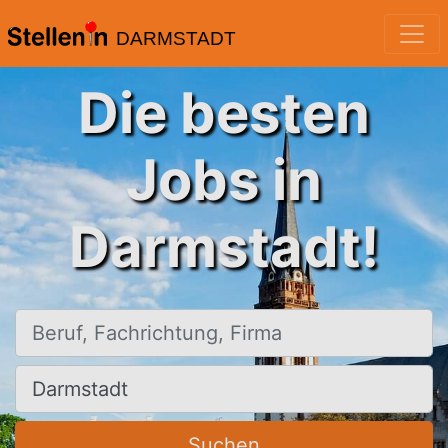
DARMSTADT
Die besten
Jobs in
Darmstadt!
Beruf, Fachrichtung, Firma
Ort, Stadt
Suchen