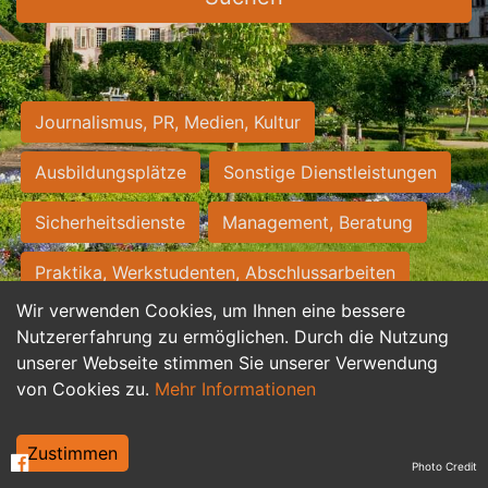
Journalismus, PR, Medien, Kultur
Ausbildungsplätze
Sonstige Dienstleistungen
Sicherheitsdienste
Management, Beratung
Praktika, Werkstudenten, Abschlussarbeiten
Wir verwenden Cookies, um Ihnen eine bessere
Personalwesen
Assistenz, Sekretariat
Nutzererfahrung zu ermöglichen. Durch die Nutzung
unserer Webseite stimmen Sie unserer Verwendung
Hilfskräfte, Aushilfs- und Nebenjobs
von Cookies zu.
Mehr Informationen
Einkauf, Logistik, Materialwirtschaft
Zustimmen
Photo Credit
Weiterbildung, Studium, duale Ausbildung