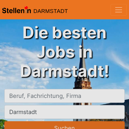
DARMSTADT
Die besten
Jobs in
Darmstadt!
Beruf, Fachrichtung, Firma
Ort, Stadt
Suchen