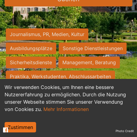
Journalismus, PR, Medien, Kultur
Ausbildungsplätze
Sonstige Dienstleistungen
Sicherheitsdienste
Management, Beratung
Praktika, Werkstudenten, Abschlussarbeiten
Wir verwenden Cookies, um Ihnen eine bessere
Personalwesen
Assistenz, Sekretariat
Nutzererfahrung zu ermöglichen. Durch die Nutzung
unserer Webseite stimmen Sie unserer Verwendung
Hilfskräfte, Aushilfs- und Nebenjobs
von Cookies zu.
Mehr Informationen
Einkauf, Logistik, Materialwirtschaft
Zustimmen
Photo Credit
Weiterbildung, Studium, duale Ausbildung