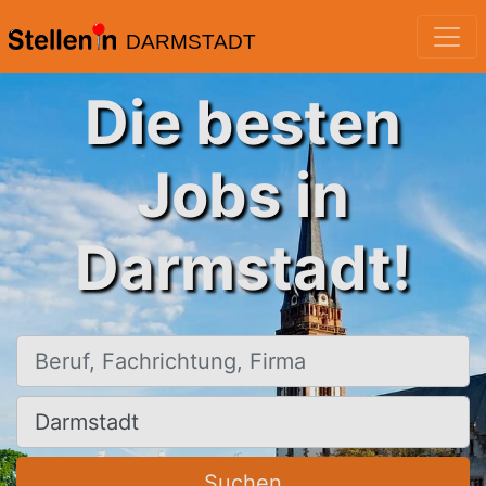
DARMSTADT
Die besten
Jobs in
Darmstadt!
Beruf, Fachrichtung, Firma
Ort, Stadt
Suchen