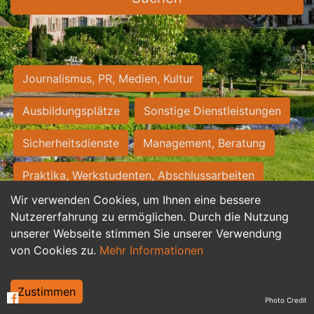
Journalismus, PR, Medien, Kultur
Ausbildungsplätze
Sonstige Dienstleistungen
Sicherheitsdienste
Management, Beratung
Praktika, Werkstudenten, Abschlussarbeiten
Wir verwenden Cookies, um Ihnen eine bessere
Personalwesen
Assistenz, Sekretariat
Nutzererfahrung zu ermöglichen. Durch die Nutzung
unserer Webseite stimmen Sie unserer Verwendung
Hilfskräfte, Aushilfs- und Nebenjobs
von Cookies zu.
Mehr Informationen
Einkauf, Logistik, Materialwirtschaft
Zustimmen
Photo Credit
Weiterbildung, Studium, duale Ausbildung