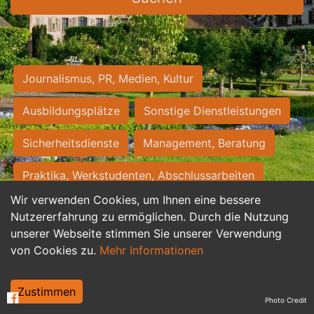
Journalismus, PR, Medien, Kultur
Ausbildungsplätze
Sonstige Dienstleistungen
Sicherheitsdienste
Management, Beratung
Praktika, Werkstudenten, Abschlussarbeiten
Wir verwenden Cookies, um Ihnen eine bessere
Personalwesen
Assistenz, Sekretariat
Nutzererfahrung zu ermöglichen. Durch die Nutzung
unserer Webseite stimmen Sie unserer Verwendung
Hilfskräfte, Aushilfs- und Nebenjobs
von Cookies zu.
Mehr Informationen
Einkauf, Logistik, Materialwirtschaft
Zustimmen
Photo Credit
Weiterbildung, Studium, duale Ausbildung