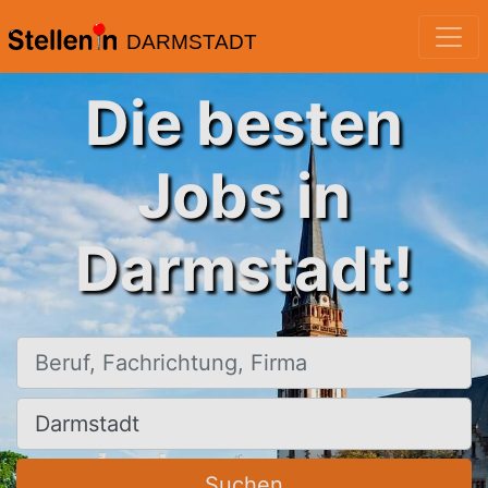
DARMSTADT
Die besten
Jobs in
Darmstadt!
Beruf, Fachrichtung, Firma
Ort, Stadt
Suchen