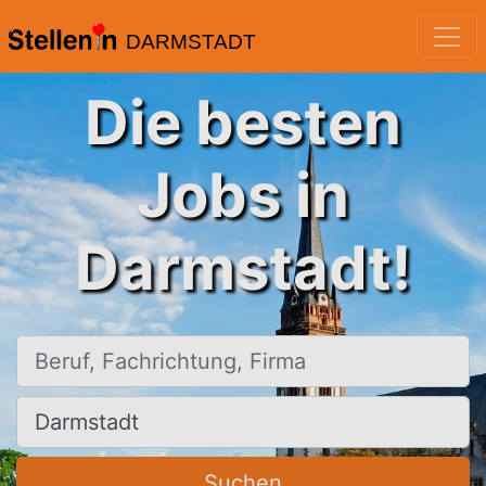
DARMSTADT
Die besten
Jobs in
Darmstadt!
Beruf, Fachrichtung, Firma
Ort, Stadt
Suchen