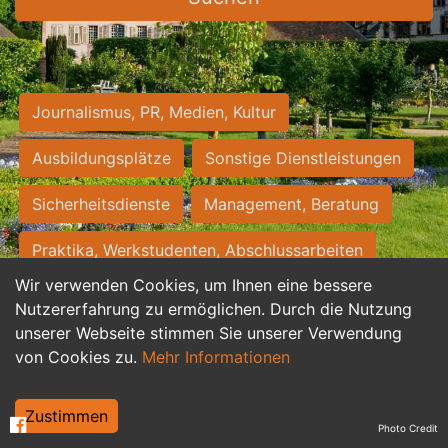
Journalismus, PR, Medien, Kultur
Ausbildungsplätze
Sonstige Dienstleistungen
Sicherheitsdienste
Management, Beratung
Praktika, Werkstudenten, Abschlussarbeiten
Wir verwenden Cookies, um Ihnen eine bessere
Personalwesen
Assistenz, Sekretariat
Nutzererfahrung zu ermöglichen. Durch die Nutzung
unserer Webseite stimmen Sie unserer Verwendung
Hilfskräfte, Aushilfs- und Nebenjobs
von Cookies zu.
Mehr Informationen
Einkauf, Logistik, Materialwirtschaft
Zustimmen
Photo Credit
Weiterbildung, Studium, duale Ausbildung