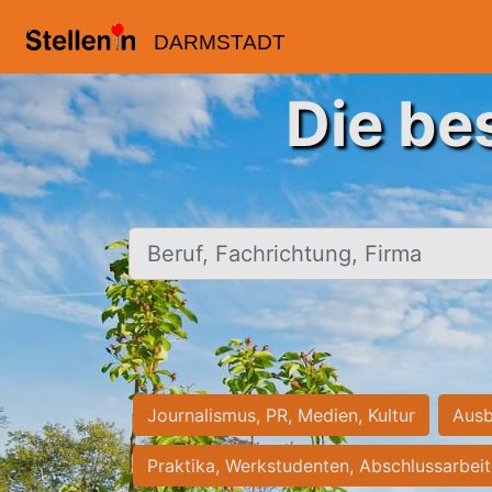
DARMSTADT
Die be
Beruf, Fachrichtung, Firma
Journalismus, PR, Medien, Kultur
Ausb
Praktika, Werkstudenten, Abschlussarbei