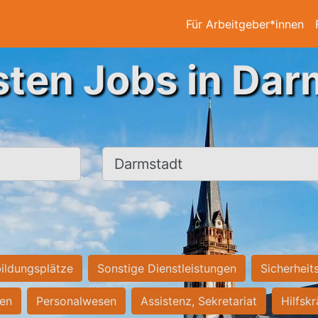
Für Arbeitgeber*innen
sten Jobs in Dar
Ort, Stadt
ildungsplätze
Sonstige Dienstleistungen
Sicherheit
ten
Personalwesen
Assistenz, Sekretariat
Hilfsk