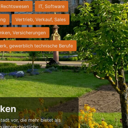
Rechtswesen
IT, Software
ung
Vertrieb, Verkauf, Sales
nken, Versicherungen
rk, gewerblich technische Berufe
cken
tadt vor, die mehr bietet als
in unterschiedliche