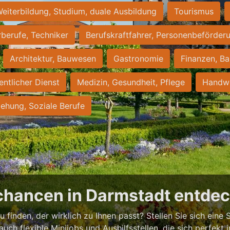
eiterbildung, Studium, duale Ausbildung
Tourismus
rberufe, Techniker
Berufskraftfahrer, Personenbeförder
Architektur, Bauwesen
Gastronomie
Finanzen, Ba
entlicher Dienst
Medizin, Gesundheit, Pflege
Handwe
iehung, Soziale Berufe
chancen in Darmstadt entde
 finden, der wirklich zu Ihnen passt? Stellen Sie sich eine S
 auch flexible Minijobs und Aushilfsstellen, die sich perfekt 