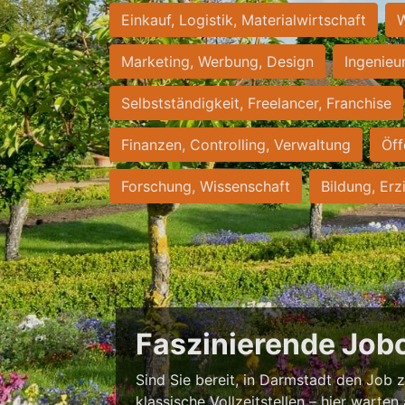
Einkauf, Logistik, Materialwirtschaft
W
Marketing, Werbung, Design
Ingenieu
Selbstständigkeit, Freelancer, Franchise
Finanzen, Controlling, Verwaltung
Öff
Forschung, Wissenschaft
Bildung, Erz
Faszinierende Job
Sind Sie bereit, in Darmstadt den Job zu
klassische Vollzeitstellen – hier warten