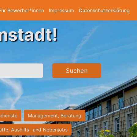
Für Bewerber*innen
Impressum
Datenschutzerklärung
mstadt!
Suchen
sdienste
Management, Beratung
räfte, Aushilfs- und Nebenjobs